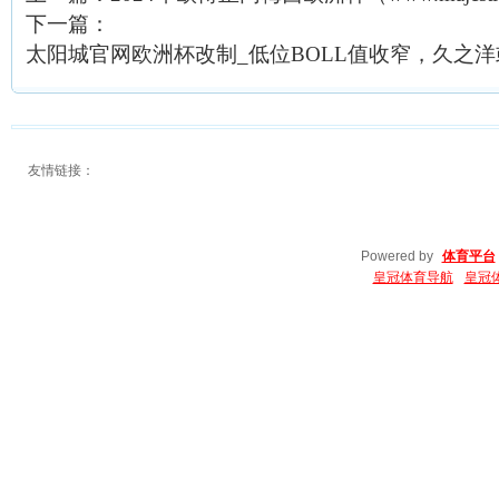
下一篇：
太阳城官网欧洲杯改制_低位BOLL值收窄，久之
友情链接：
Powered by
体育平台
皇冠体育导航
皇冠