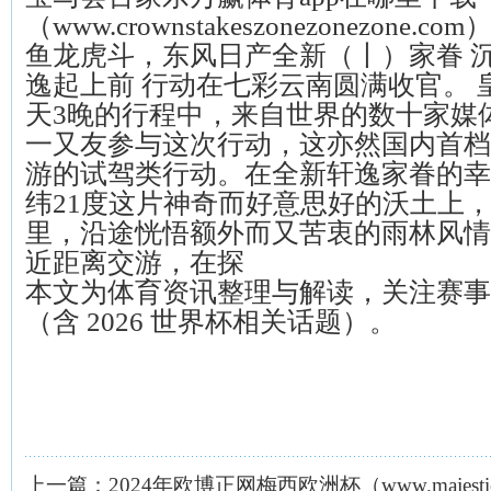
（www.crownstakeszonezonezone.c
鱼龙虎斗，东风日产全新（丨）家眷 沉
逸起上前 行动在七彩云南圆满收官。 皇冠
天3晚的行程中，来自世界的数十家媒
一又友参与这次行动，这亦然国内首档
游的试驾类行动。在全新轩逸家眷的幸
纬21度这片神奇而好意思好的沃土上
里，沿途恍悟额外而又苦衷的雨林风情
近距离交游，在探
本文为体育资讯整理与解读，关注赛事
（含 2026 世界杯相关话题）。
上一篇：
2024年欧博正网梅西欧洲杯（www.majesticspo