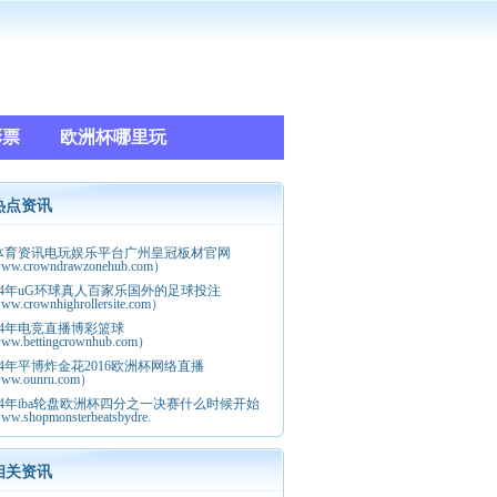
彩票
欧洲杯哪里玩
热点资讯
体育资讯电玩娱乐平台广州皇冠板材官网
w.crowndrawzonehub.com）
024年uG环球真人百家乐国外的足球投注
w.crownhighrollersite.com）
024年电竞直播博彩篮球
w.bettingcrownhub.com）
24年平博炸金花2016欧洲杯网络直播
ww.ounru.com）
024年iba轮盘欧洲杯四分之一决赛什么时候开始
w.shopmonsterbeatsbydre.
相关资讯