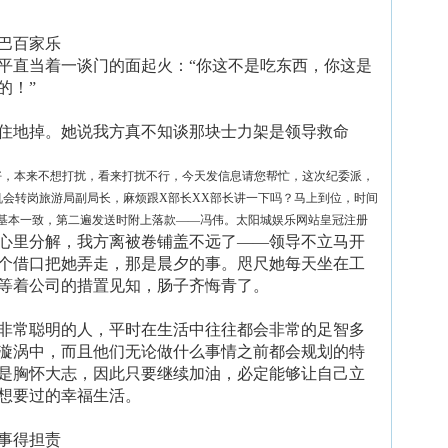
巴百家乐
平直当着一谈门的面起火：“你这不是吃东西，你这是
的！”
住地掉。她说我方真不知谈那块士力架是领导救命
好，本来不想打扰，看来打扰不行，今天发信息请您帮忙，这次纪委派，
机会转岗旅游局副局长，麻烦跟X部长XX部长讲一下吗？马上到位，时间
容基本一致，第二遍发送时附上落款——冯伟。太阳城娱乐网站
皇冠注册
心里分解，我方离被卷铺盖不远了——领导不立马开
个借口把她弄走，那是晨夕的事。咫尺她每天坐在工
等着公司的措置见知，肠子齐悔青了。
非常聪明的人，平时在生活中往往都会非常的足智多
漩涡中，而且他们无论做什么事情之前都会规划的特
是胸怀大志，因此只要继续加油，必定能够让自己立
想要过的幸福生活。
事得担责