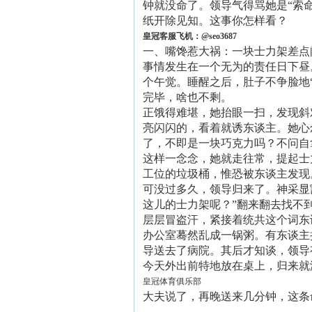
钟就没命了。领导气得骂她是“索
纸开除见知。这事你怎样看？
皇冠客服飞机：@seo3687
一、嘴馋惹大祸：一块士力架差点
事情发生在一个无为的责任日下昼
个午觉。睡醒之后，肚子不争脸地
完毕，啥也不剩。
正饿得难堪，她抬眼一扫，发现斜
亮闪闪的，看着就诱东谈主。她心
了，不即是一块巧克力吗？不问自
这样一念念，她就走往常，提起士
工位的垃圾桶，惟恐被东谈主发现
可没过多久，领导归来了。神采显
这儿的士力架呢？”翻来翻去找不
层层冒盗汗，紧接着统共这个词东
办公室蓦然乱成一锅粥。有东谈主
导送去了病院。其后才知谈，领导
今天外出前特地放在桌上，归来就
皇冠体育俱乐部
大夫说了，再晚送来几分钟，这条