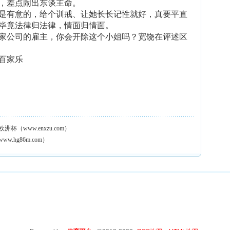
，差点闹出东谈主命。
是有意的，给个训戒、让她长长记性就好，真要平直
毕竟法律归法律，情面归情面。
家公司的雇主，你会开除这个小姐吗？宽饶在评述区
百家乐
（www.enxzu.com）
hg86m.com）