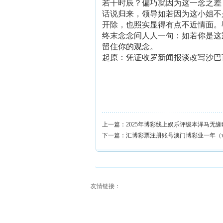
若干时辰？偏巧就因为这一念之差
话说归来，领导如若因为这小姐不
开除，也照实显得有点不近情面。
终末念念问人人一句：如若你是这
留住你的观念。
起原：凭证收罗新闻报谈改写沙巴
上一篇：
2025年博彩线上娱乐评级本泽马无缘欧洲杯
下一篇：
汇博彩票注册账号澳门博彩业一年（www.
友情链接：