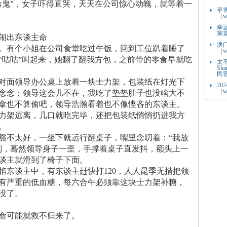
命鬼”，女子吓得直哭，天天在公司惊心动魄，就等着一
平
（ww
幸
筹
闹出东谈主命
澳门
。有个小姐在公司食堂吃过午饭，回到工位趴着睡了
（ww
“咕咕”叫起来，她翻了翻我方包，之前带的零食早就吃
太
Sh
民
对面领导办公桌上放着一块士力架，包装纸在灯光下
2
（ww
念念：领导这会儿不在，我吃了垫垫肚子也没啥大不
拿也不算偷吧，领导浩瀚看着也不像悭吝的东谈主。
力架远离，几口就吃完毕，还把包装纸悄悄扔进我方
。
豁不太好，一坐下就运行翻桌子，嘴里念叨着：“我放
到，蓦然领导身子一歪，手撑着桌子直发抖，额头上一
谈主就滑到了椅子下面。
掐东谈主中，有东谈主赶快打120，人人昆季无措把领
有严重的低血糖，每六合午必须靠这块士力架补糖，
没了。
命可能就救不归来了。