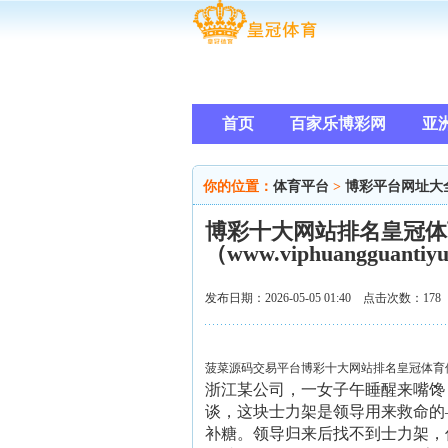
首页
百家乐博彩网
亚
亚洲十大体育平台
博彩平
你的位置：
体育平台
>
博彩平台网址大
博彩十大网站排名皇冠体
（www.viphuangguantiyu
发布日期：2026-05-05 01:40 点击次数：178
菠菜源码交易平台博彩十大网站排名皇冠体育俱乐部（www.
浙江某公司，一女子午睡醒来嘴馋
谈，这块士力架是领导用来救命的
补糖。领导归来后找不到士力架，