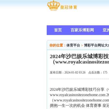
首页
百家乐博彩网
亚
亚洲十大体育平台
博彩平
你的位置：
体育平台
>
博彩平台网址大
2024年沙巴娱乐城博彩
（www.royalcasinositez
发布日期：2024-01-02 03:26 点击次数：175
2024年沙巴娱乐城博彩技巧分享（www.roy
www.royalcasinositezoneho
（www.royalcasinositezon
拥抱一生一次的机会 体育赛事 皇冠