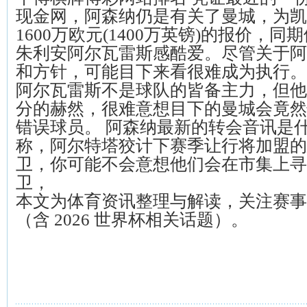
现金网，阿森纳仍是有关了曼城，为凯
1600万欧元(1400万英镑)的报价，
朱利安阿尔瓦雷斯感酷爱。尽管关于阿
和方针，可能目下来看很难成为执行。
阿尔瓦雷斯不是球队的皆备主力，但他
分的赫然，很难意想目下的曼城会竟然
错误球员。 阿森纳最新的转会音讯是
称，阿尔特塔狡计下赛季让行将加盟的
卫，你可能不会意想他们会在市集上寻
卫，
本文为体育资讯整理与解读，关注赛事
（含 2026 世界杯相关话题）。