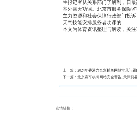
生报记者从关系部门了解到，日最
室外露天功课。北京市服务保障监
主力资源和社会保障行政部门投诉
天气技能安排服务者功课的
本文为体育资讯整理与解读，关注赛
上一篇：
2024年香港六合彩捕鱼网站常见问题解答（ww
下一篇：
北京赛车棋牌网站安全警告_天津蓟
友情链接：