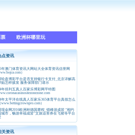
彩票
欧洲杯哪里玩
热点资讯
025年澳门体育资讯大网站大全体育资讯信誉网
ww.bojca.com）
博轮盘博彩平台是否支持银行卡支付_北京详解高
津贴怎样披发 服务保障部门请示
024年排列五真人百家乐博彩网平特图
w.coronacasinositezonezone.com
024年太平洋在线真人百家乐365体育平台真假怎么
ww.bettingcrownpro.com）
博现金网2016欧洲杯德国赛程_错峰游成皆 “相约
园城市，畅游幸福成皆”文旅迫害券在飞猪等平台
发
相关资讯