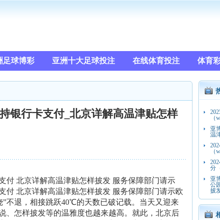
洲足球博彩
亚洲十大足球投注
在线体育投注
体育
台网址大全
在线百家乐
持银行卡支付_北京详解高温津贴怎样
2
（w
亚
温
2
（ww
2
分（w
亚
支付 北京详解高温津贴怎样披发 服务保障部门请示
公
支付 北京详解高温津贴怎样披发 服务保障部门请示欧
披
高烧”不退，相接跳跃40℃的天数已破记载。当天又迎来
说、怎样披发等的温雅度也越来越高。就此，北京后