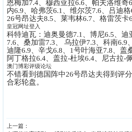
恩梅加7.4、穆西亚拉6.6、帕夫洛维奇6
内6.9、哈弗茨6.1、维尔茨7.6、吕迪格
26号昂达夫8.5、莱韦林6.7、格雷茨卡6
皇冠网址登入
科特迪瓦：迪奥曼德7.1、博尼6.5、迪
7.6、桑加雷7.3、 乌拉伊7.3、科南6.
迪隆6.9、辛戈6.8、1号叶海亚7.8、盖桑
阿丁格拉6.4、盖拉-杜埃6.4、尼古拉-佩
澳门博彩评级论坛
不错看到德国阵中26号昂达夫得到评分
合彩轮盘。
上一篇：