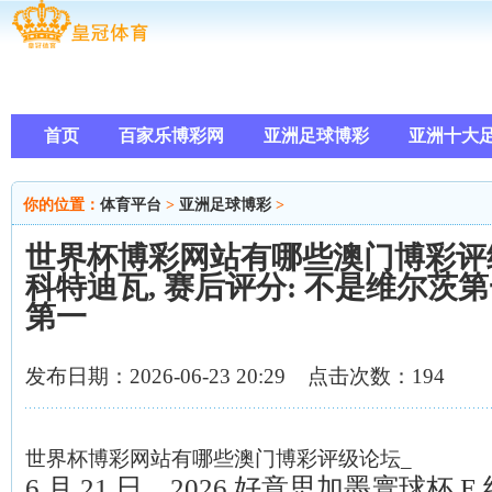
首页
百家乐博彩网
亚洲足球博彩
亚洲十大
亚洲十大体育平台
博彩平台网址大全
在线百家乐
你的位置：
体育平台
>
亚洲足球博彩
>
世界杯博彩网站有哪些澳门博彩评级
科特迪瓦, 赛后评分: 不是维尔茨第
第一
发布日期：2026-06-23 20:29 点击次数：194
世界杯博彩网站有哪些澳门博彩评级论坛_
6 月 21 日，2026 好意思加墨寰球杯