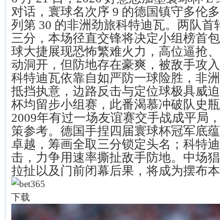
对话，寰球名次序 9 的德国镇守多伦
列第 30 的非洲劲旅科特迪瓦。两队
三分，本场径直交锋将决定小组榜首包
球大捷展现恐怖繁难火力，高位逼抢、
动洞开，但防地存在豪爽，被敌手攻入
科特迪瓦依靠自如严防一球险胜，非洲
抵挡执意，边路反击与定位球极具威迫
杯均留步小组赛，此番渴慕冲破队史瓶
2009年有过一场友谊赛交手战成平局
策参考。德国手捏四届寰球杯冠军底蕴
卓越，筹画全取三分锁定头名；科特迪
击，力争用速率撕扯敌手防地。中场猖
拉扯以及门前闭幕后果，将成为摆布本