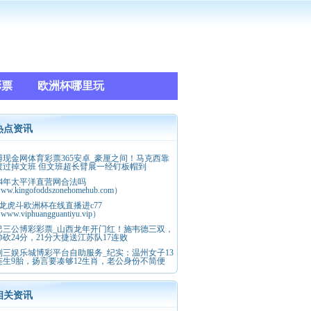
彩票
欧洲杯哪里玩
热点资讯
博现金网体育彩票365安卓_豪厘之间！马克西靠
渡过掉文班 但文班超长臂展一经钉板帽到
024年太平洋直营网合法吗
w.kingofoddszonehomehub.com）
G龙虎斗欧洲杯在线直播进c77
www.viphuangguantiyu.vip）
巴三公博彩彩票_山西龙年开门红！施韦德三双，
帅砍24分，21分大捷送江苏队17连败
列三娱乐城博彩平台自助服务_纪实：温州女子13
连生9胎，扬言要凑够12生肖，老公身份不简便
相关资讯