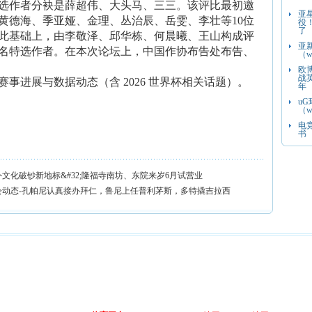
选作者分袂是薛超伟、大头马、三三。该评比最初邀
亚
黄德海、季亚娅、金理、丛治辰、岳雯、李壮等10位
役
了
此基础上，由李敬泽、邱华栋、何晨曦、王山构成评
亚
名特选作者。在本次论坛上，中国作协布告处布告、
（ww
欧
战英
事进展与数据动态（含 2026 世界杯相关话题）。
年
uG
（ww
电
书
文化破钞新地标&#32;隆福寺南坊、东院来岁6月试营业
会动态-孔帕尼认真接办拜仁，鲁尼上任普利茅斯，多特撬吉拉西