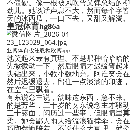
不僵硬。像一根被风吹弯又弹总结的柳
劲儿。她谈话声息不大，然而每个字皆
天的冰西瓜，一口下去，又甜又解渴。
皇冠体育hg86a
亚博体育投注教程
欧博app
她笑起来最有真理。不是那种哈哈哈的
先微微动一下，然后眼睛才迟缓弯起来
头钻出来，小数小数地亮。阿谁笑会在
然后迟缓退去，留住一点淡淡的印迹，
在空气里飘着。
有东说念主说，韵味这东西，急不来。
的是芳华，三十岁的女东说念主才驱动
三十露面，阅历过一些事，但眼睛里莫
柔。她会鄙人雨天给流浪猫撑伞，会在
巧陶然地陪着，不说什么大真理，就递