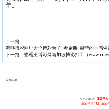
年。
上一篇：
海燕博彩网址大全博彩台子_希金斯: 墨菲的手感
下一篇：
彩霸王博彩网新加坡博彩打工（www.crownbett
友情链接：
Powered by
体育平台
皇冠体育导航
皇冠