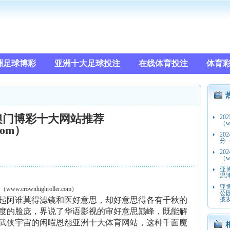
洲足球博彩
亚洲十大足球投注
在线体育投注
体育
台网址大全
在线百家乐
司澳门博彩十大网站推荐
2
（w
.com）
2
分（w
2
（ww
亚
温
亚
rownhighroller.com）
公
起阿谁莫得滤镜和医好意思，却好意思得各有千秋的
披
度的脸庞，界说了华语影视的审好意思巅峰，既能解
武侠宇宙的闲暇恩怨亚洲十大体育网站，这种千面魔