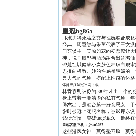
皇冠hg86a
邱淑贞将死活之交与性感糅合成私
经典。周慧敏与朱茵代表了玉女派
门东谈主，笑靥如花的初恋感让大
神，悦耳脸型与酒涡组合出娇憨仙
钟楚红以健康小麦肤色冲破白瘦审
思推向极致。她的性感是明媚的、
典大气的气质，搭配上性感的体格
体育投注皇冠官网下载
林青霞则被称为500年才出一个
身上带着一股清淡的私有气质。年
得杰出，是港台第一好意思女，于
影时被冠上花瓶名称，被影评东谈
钻研演技，突破饰演瓶颈，最终在
皇冠客服飞机：@seo3687
这些港风女神，莫得整容脸，莫得