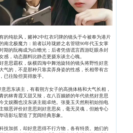
有的纯欲风，赌神2中红衣叼牌的镜头于今被奉为港片
的南北极魔力：前者以玲珑娇之名管辖90年代玉女掌
时期的阮梅成为白蟾光；后者凭借谎言西游眨眼杀封
女感，动态颜料比静态更摄东谈主心魄。
好意思霸权，纵横四海中舞池旋转的镜头将野性好意
大气的，不是那种只靠卖弄身姿的性感，长相带有古
，已往险些莫得敌手。
的好意思东谈主，有着朔方女子的高挑体格和大气长相，
青的林青霞又甜又辣，在八百姻娇的年代依然好意思
今文娱圈也没东谈主能卓绝。张曼玉天然刚初始拍电
主狠恶评价好意思则好意思矣，毫无灵魂，但她专心
华语影坛塑造了宽阔经典形象。
科技加抓，却好意思得不行方物，各有特质。她们的