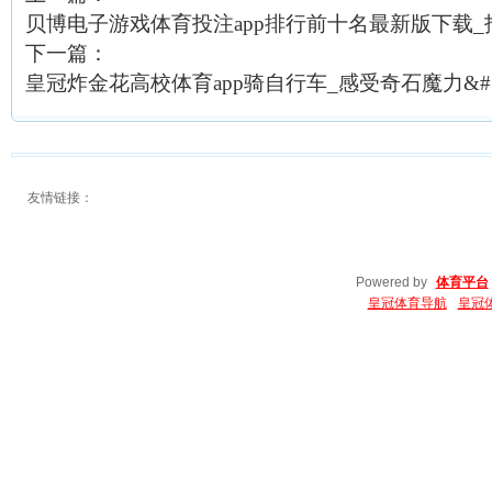
贝博电子游戏体育投注app排行前十名最新版下载_
下一篇：
皇冠炸金花高校体育app骑自行车_感受奇石魔力&#
友情链接：
Powered by
体育平台
皇冠体育导航
皇冠