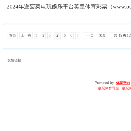
2024年送菠菜电玩娱乐平台英皇体育彩票（www.oum
首页
上一页
1
2
3
5
6
7
下一页
末页
共
19
页
18
4
友情链接：
Powered by
体育平台
皇冠体育导航
皇冠